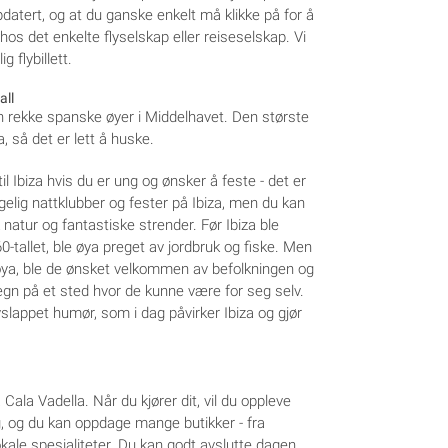
ppdatert, og at du ganske enkelt må klikke på for å
ap hos det enkelte flyselskap eller reiseselskap. Vi
g flybillett.
all
en rekke spanske øyer i Middelhavet. Den største
, så det er lett å huske.
il Ibiza hvis du er ung og ønsker å feste - det er
ølgelig nattklubber og fester på Ibiza, men du kan
 natur og fantastiske strender. Før Ibiza ble
-tallet, ble øya preget av jordbruk og fiske. Men
 øya, ble de ønsket velkommen av befolkningen og
gn på et sted hvor de kunne være for seg selv.
slappet humør, som i dag påvirker Ibiza og gjør
Cala Vadella. Når du kjører dit, vil du oppleve
g, og du kan oppdage mange butikker - fra
lokale spesialiteter. Du kan godt avslutte dagen