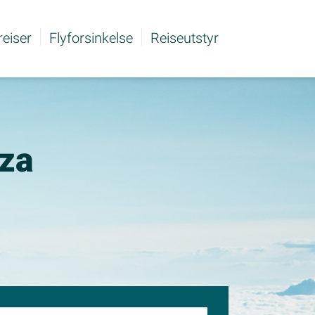
 reiser
Flyforsinkelse
Reiseutstyr
iza