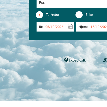
Fra:
Tur/retur
Enkel
Ut:
06/10/2026
Hjem:
15/10/202