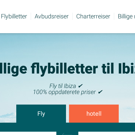
Flybilletter
Avbudsreiser
Charterreiser
Billige
llige flybilletter til Ib
Fly til Ibiza ✔
100% oppdaterete priser ✔
Fly
hotell