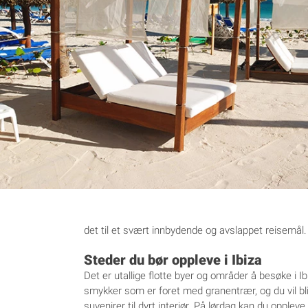
det til et svært innbydende og avslappet reisemål.
Steder du bør oppleve i Ibiza
Det er utallige flotte byer og områder å besøke i Ib
smykker som er foret med granentrær, og du vil bl
suvenirer til dyrt interiør. På lørdag kan du opple