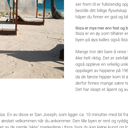
ser frem til er fullstendig o
bestille ditt billige flyselsk
håper du finner en god og billi
Ibiza er mye mer enn fest og b
Ibiza er en øy som tilhører 
byen på øya kalles også Ibiza
Mange tror det bare å reise t
ikke helt riktig. Det er selvf
også oppleve en virkelig unik
oppdaget av hippiene på 1960
da de første hippier kom til
derfor finnes mange sære te
Det har skapt et åpent og av
iza. En av disse er San Joseph, som ligger ca. 10 minutter med bil fra 
i ønsket velkommen når du ankommer. Den lille byen er rent og ryddi
ve et av de gamle "ekte" markedene i Ibiza, hvor du kan kjøpe kunst og 