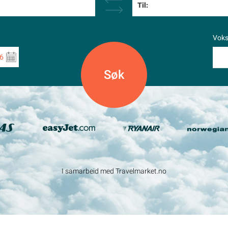
Til:
Vok
6
I samarbeid med Travelmarket.no