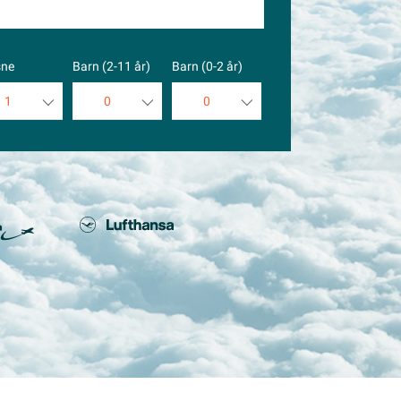
sne
Barn (2-11 år)
Barn (0-2 år)
1
0
0
1
0
0
2
1
1
3
2
2
4
3
3
5
4
4
5
5