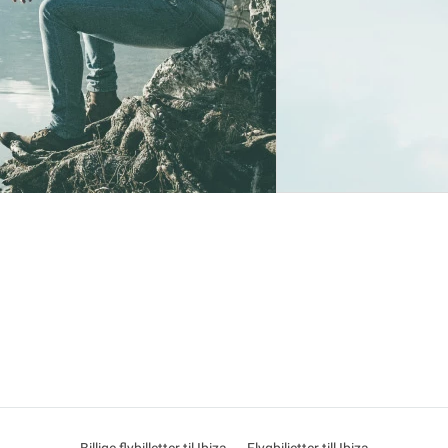
Billige flybilletter til Ibiza
Flygbiljetter till Ibiza