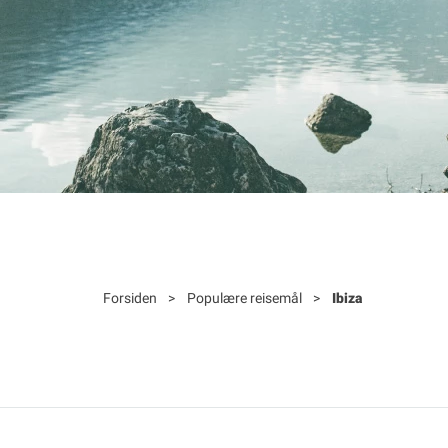
Forsiden
>
Populære reisemål
>
Ibiza