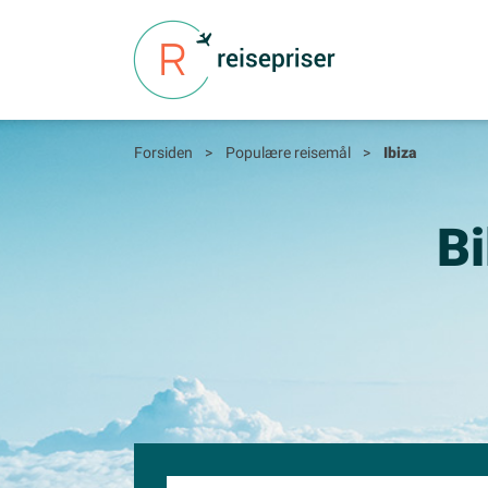
Forsiden
>
Populære reisemål
>
Ibiza
Bi