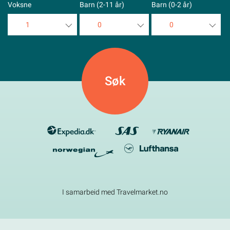
Voksne
Barn (2-11 år)
Barn (0-2 år)
1
0
0
1
0
0
2
1
1
3
2
2
4
3
3
5
4
4
5
5
I samarbeid med Travelmarket.no