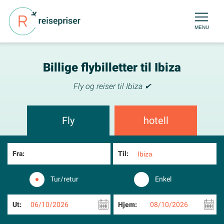
MENU
Billige flybilletter til Ibiza
Fly og reiser til Ibiza ✔
Fly
hotell
Fra:
Til:
Tur/retur
Enkel
Ut:
06/10/2026
Hjem:
08/10/2026