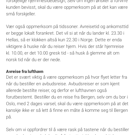
forskjellige hjemmesidedesign, Selv om ingen ønsker å forvirre
kunden bevisst, skal du være oppmerksom på at det kan være
små forskjeller.
Vær også oppmerksom på tidssoner. Avreisetid og ankomsttid
er begge lokalt forankret. Det vil si at når du lander kl. 23.30 i
Hellas, så er klokken altså kun 22.30 i Norge. Dette er enda
viktigere å huske når du reiser hjem. Hvis der står hjemreise
kl. 10.00, er det 10.00 gresk tid - så husk å glemme alt om
norsk tid når du er der nede.
Avreise fra lufthavn
Det er svært viktig å være oppmerksom på hvor flyet letter fra
når du bestiller en avbudsreise. Avbudsreiser er som kjent
allerede bestilte reiser, og derfor er lufthavnen også
forutbestemt. Bestiller du en reise fra Bergen, selv om du bor i
Oslo, med 2 dages varsel, skal du være oppmerksom på at det
kanskje ikke er så lett å finne en måte å komme seg til Bergen
på.
Selv om vi oppfordrer til å være rask på tastene når du bestiller