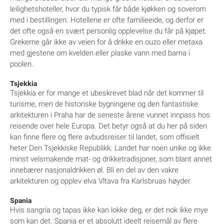
leilighetshoteller, hvor du typisk får både kjøkken og soverom
med i bestillingen. Hotellene er ofte familieeide, og derfor er
det ofte også en svært personlig opplevelse du får på kjøpet.
Grekerne går ikke av veien for å drikke en ouzo eller metaxa
med gjestene om kvelden eller plaske vann med barna i
poolen.
Tsjekkia
Tsjekkia er for mange et ubeskrevet blad når det kommer til
turisme, men de historiske bygningene og den fantastiske
arkitekturen i Praha har de seneste årene vunnet innpass hos
reisende over hele Europa. Det betyr også at du her på siden
kan finne flere og flere avbudsreiser til landet, som offisielt
heter Den Tsjekkiske Republikk. Landet har noen unike og ikke
minst velsmakende mat- og drikketradisjoner, som blant annet
innebærer nasjonaldrikken øl. Bli en del av den vakre
arkitekturen og opplev elva Vltava fra Karlsbruas høyder.
Spania
Hvis sangria og tapas ikke kan lokke deg, er det nok ikke mye
som kan det. Spania er et absolutt ideelt reisemål av flere