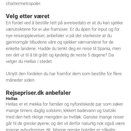
chartermetropoler.
Velg etter været
En fordel ved å bestille tett på avreisedato er at du kan sjekke
værutsiktene for ei uke framover. Er du åpen for input og for
nye reiseopplevelser, anbefaler vi på det sterkeste at du
gjennomgår tilbudene våre og sjekker værvarslene for de
enkelte landene. Hadde du tenkt deg en reise til Spania, men
ser det ut til å bli grått og kjedelig de neste 5 dagene? Da
velger du Hellas i stedet.
Utnytt den fordelen du har framfor dem som bestilte for flere
måneder siden.
Rejsepriser.dk anbefaler
Hellas
Hellas er et mekka for familier og nyforelskede par som søker
mange timers daglig solskinn, lekkert badevann og tzatziki
med den helt riktige mengden av hvitløk. Ganske mange reiser
går til de greske øyene, og det vil derfor naturlig nok også være
mange avbudsreiser dit. Mange greske hoteller er såkalte