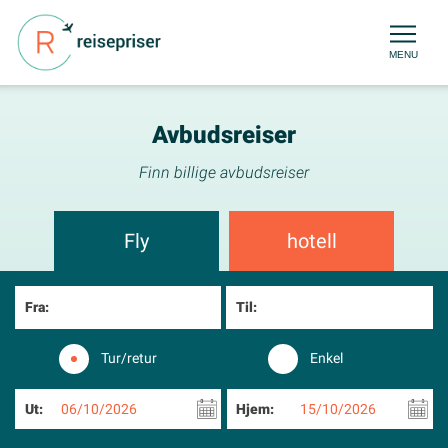
MENU
Avbudsreiser
Finn billige avbudsreiser
Fly
hotell
Fra:
Til:
Tur/retur
Enkel
Ut:
06/10/2026
Hjem:
15/10/2026