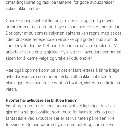
omstillingsparat og rask på tastene, for gode avbudsreiser
vokser ikke på trær.
Ganske mange avbestiller årlig reisen sin, og særlig utover
sommeren er det garantert nye avbudsreiser hver eneste dag.
Det betyr at du som reiselysten saktens kan regne med at det
i den ønskede ferieperioden vil dukke opp gode tilbud som du
kan benytte deg av. Det handler bare om å være rask nok. Vi
anbefaler at du daglig sjekker flybilletter til avbudsreiser her på
siden for å kunne velge og vrake slik du ønsker.
Vær også oppmerksom på at det er klart lettest å finne billige
avbudsreiser om sommeren. Vi kan altså ikke anbefale å
planlegge en avbudsreise sent på høsten, vinteren og tidlig på
våren.
Hvorfor har avbudsreiser blitt en trend?
Først og fremst er reisene som nevnt veldig billige. Vi vil alle
gjerne ha så god kvalitet som mulig for laveste pris, og det
fantastiske ved avbudsreiser er at kvaliteten på reisen ikke
forsvinner. Du har samme fly, samme hotell og samme vær