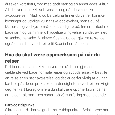
årsaker; kort flytur, god mat, godt vær og en annerledes kultur.
Alt det som du reelt sett ønsker deg når du velger en
avbudsreise. I Madrid og Barcelona finner du vakre, ikoniske
bygninger og utrolige kulinariske opplevelser, mens du på
Mallorca og ved kystområdene, særlig sørpå, finner fantastisk
badevann og ualminnelig hyggelige omgivelser rundet av med
strandpromenader. Vi elsker Spania, og det gjør de reisende
også - finn din avbudsreise til Spania her på siden.
Hva du skal være oppmerksom på når du
reiser
Det finnes en lang rekke universelle råd som gjør seg
gjeldende ved både normale reiser og avbudsreiser. Å bestille
en reise er en stor avgjørelse, og det er derfor viktig at du har
kontroll på alle de praktiske omstendighetene ved reisen. Vi gir
deg her vårt bidrag om hva du skal være oppmerksom på når
du reiser - alt sammen basert på vårs erfaring med reisende.
Dato og tidspunkt
Sikre deg at du har valgt det rette tidspunktet. Selskapene har