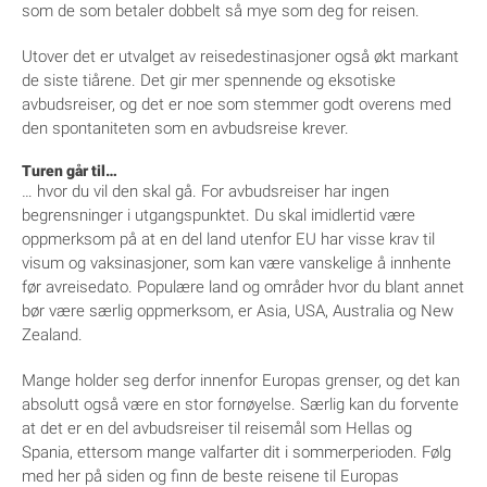
som de som betaler dobbelt så mye som deg for reisen.
Utover det er utvalget av reisedestinasjoner også økt markant
de siste tiårene. Det gir mer spennende og eksotiske
avbudsreiser, og det er noe som stemmer godt overens med
den spontaniteten som en avbudsreise krever.
Turen går til…
… hvor du vil den skal gå. For avbudsreiser har ingen
begrensninger i utgangspunktet. Du skal imidlertid være
oppmerksom på at en del land utenfor EU har visse krav til
visum og vaksinasjoner, som kan være vanskelige å innhente
før avreisedato. Populære land og områder hvor du blant annet
bør være særlig oppmerksom, er Asia, USA, Australia og New
Zealand.
Mange holder seg derfor innenfor Europas grenser, og det kan
absolutt også være en stor fornøyelse. Særlig kan du forvente
at det er en del avbudsreiser til reisemål som Hellas og
Spania, ettersom mange valfarter dit i sommerperioden. Følg
med her på siden og finn de beste reisene til Europas