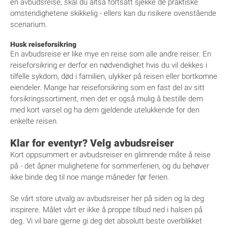
en avbudsreise, skal du altså fortsatt sjekke de praktiske
omstendighetene skikkelig - ellers kan du risikere ovenstående
scenarium.
Husk reiseforsikring
En avbudsreise er like mye en reise som alle andre reiser. En
reiseforsikring er derfor en nødvendighet hvis du vil dekkes i
tilfelle sykdom, død i familien, ulykker på reisen eller bortkomne
eiendeler. Mange har reiseforsikring som en fast del av sitt
forsikringssortiment, men det er også mulig å bestille dem
med kort varsel og ha dem gjeldende utelukkende for den
enkelte reisen.
Klar for eventyr? Velg avbudsreiser
Kort oppsummert er avbudsreiser en glimrende måte å reise
på - det åpner mulighetene for sommerferien, og du behøver
ikke binde deg til noe mange måneder før ferien.
Se vårt store utvalg av avbudsreiser her på siden og la deg
inspirere. Målet vårt er ikke å proppe tilbud ned i halsen på
deg. Vi vil bare gjerne gi deg det absolutt beste overblikket