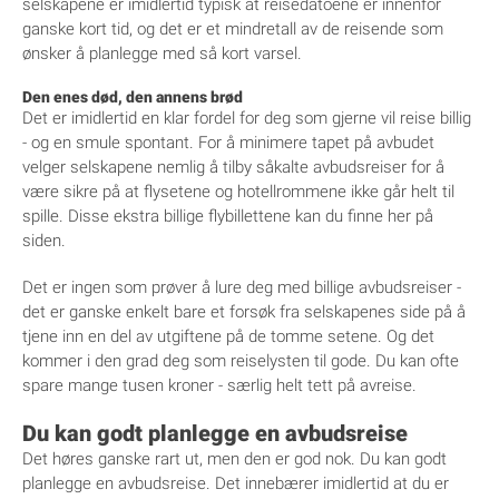
selskapene er imidlertid typisk at reisedatoene er innenfor
ganske kort tid, og det er et mindretall av de reisende som
ønsker å planlegge med så kort varsel.
Den enes død, den annens brød
Det er imidlertid en klar fordel for deg som gjerne vil reise billig
- og en smule spontant. For å minimere tapet på avbudet
velger selskapene nemlig å tilby såkalte avbudsreiser for å
være sikre på at flysetene og hotellrommene ikke går helt til
spille. Disse ekstra billige flybillettene kan du finne her på
siden.
Det er ingen som prøver å lure deg med billige avbudsreiser -
det er ganske enkelt bare et forsøk fra selskapenes side på å
tjene inn en del av utgiftene på de tomme setene. Og det
kommer i den grad deg som reiselysten til gode. Du kan ofte
spare mange tusen kroner - særlig helt tett på avreise.
Du kan godt planlegge en avbudsreise
Det høres ganske rart ut, men den er god nok. Du kan godt
planlegge en avbudsreise. Det innebærer imidlertid at du er