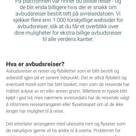
På plattformen vår finner du billibe reiser - og
de blir enda billigere hvis der er snakk om
avbudsreiser bestilt tett på avreisedatoen. Vi
sjekker flere enn 1 000 forskjellige websider for
avbudsreiser, slik at du får et overblikk over
dine muligheter for ekstra billige avbudsreiser
til alle verdens kanter.
Hva er avbudsreiser?
Avbudsreiser er reiser og flybilletter som er blitt bestilt og
avbestilt igjen på et senere tidspunkt. Det er altså flybillett og
eventuelt hotell som har blitt booket, men som de reisende har
måttet avlyse av en eller annen grunn. Billettene er typisk blitt
kjøpt i god tid, men nærmere avreisedato har de reisende valgt
å informere reisearrangøren eller flyselskapet om at de ikke
lenger har mulighet til å reise.
Det etterlater arrangøren med ubesatte rom og flyseter som
de naturligvis gjerne vil ha andre til å overta. Problemet for