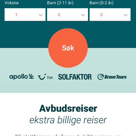
Voksne
Barn (2-11 år)
Barn (0-2 år)
1
0
0
1
0
0
2
1
1
3
2
2
4
3
3
5
4
4
5
5
Avbudsreiser
ekstra billige reiser