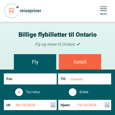
MENU
Billige flybilletter til Ontario
Fly og reiser til Ontario ✔
Fly
hotell
Fra:
Til:
Tur/retur
Enkel
Ut:
06/10/2026
Hjem:
15/10/2026