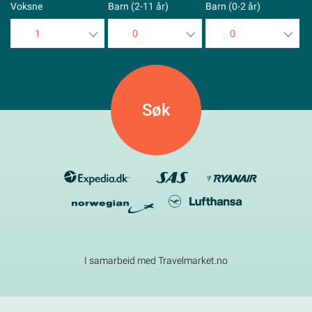
Voksne
Barn (2-11 år)
Barn (0-2 år)
1
0
0
1
0
0
2
1
1
3
2
2
4
3
3
5
4
4
5
5
I samarbeid med Travelmarket.no