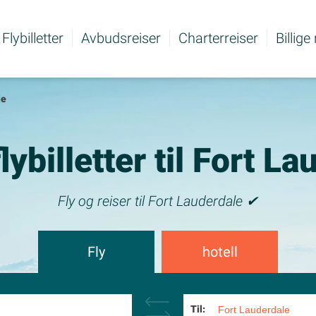
Flybilletter
Avbudsreiser
Charterreiser
Billige
le
flybilletter til Fort L
Fly og reiser til Fort Lauderdale ✔
Fly
hotell
Til: