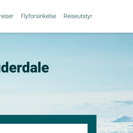
 reiser
Flyforsinkelse
Reiseutstyr
auderdale