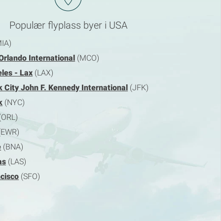
Populær flyplass byer i USA
IA)
Orlando International
(MCO)
les - Lax
(LAX)
 City John F. Kennedy International
(JFK)
k
(NYC)
(ORL)
(EWR)
e
(BNA)
as
(LAS)
cisco
(SFO)