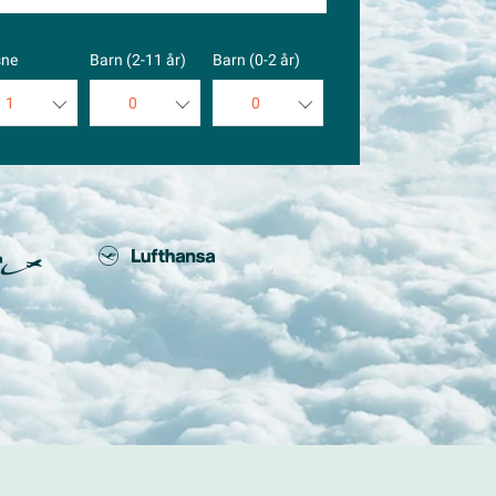
sne
Barn (2-11 år)
Barn (0-2 år)
1
0
0
1
0
0
2
1
1
3
2
2
4
3
3
5
4
4
5
5