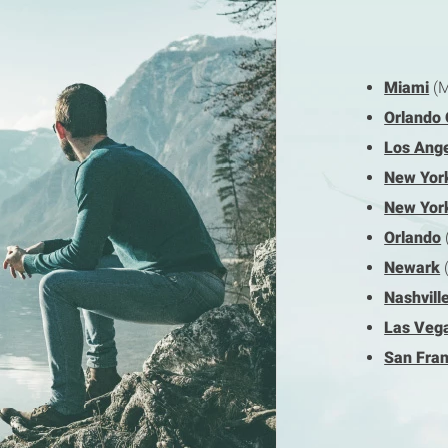
Miami
(M
Orlando 
Los Ange
New York
New Yor
Orlando
Newark
Nashvill
Las Veg
San Fran