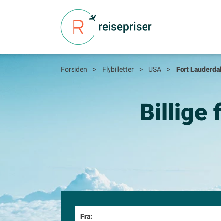
Forsiden
>
Flybilletter
>
USA
>
Fort Lauderda
Billige 
Fra: