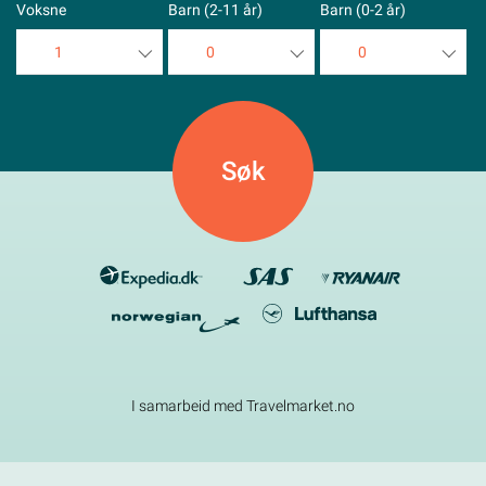
Voksne
Barn (2-11 år)
Barn (0-2 år)
1
0
0
1
0
0
2
1
1
3
2
2
4
3
3
5
4
4
5
5
I samarbeid med Travelmarket.no