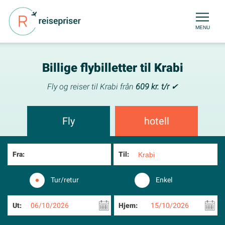
MENU
Billige flybilletter til Krabi
Fly og reiser til Krabi från
609 kr. t/r
✔
Fly
hotell
Fra:
Til:
Tur/retur
Enkel
Ut:
06/10/2026
Hjem:
15/10/2026