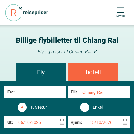
MENU
Billige flybilletter til Chiang Rai
Fly og reiser til Chiang Rai ✔
Fly
hotell
Fra:
Til:
Tur/retur
Enkel
Ut:
06/10/2026
Hjem:
15/10/2026