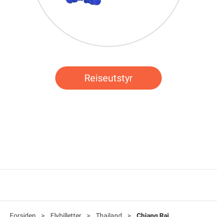
Reiseutstyr
Forsiden
>
Flybilletter
>
Thailand
>
Chiang Rai