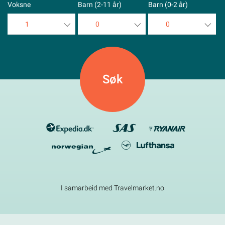
Voksne
Barn (2-11 år)
Barn (0-2 år)
1
0
0
1
0
0
2
1
1
3
2
2
4
3
3
5
4
4
5
5
I samarbeid med Travelmarket.no