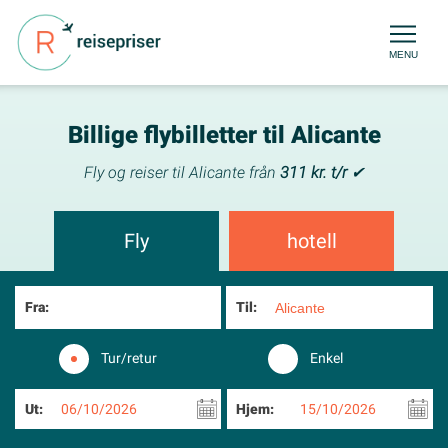
MENU
Billige flybilletter til Alicante
Fly og reiser til Alicante från
311 kr. t/r
✔
Fly
hotell
Fra:
Til:
Tur/retur
Enkel
Ut:
06/10/2026
Hjem:
15/10/2026