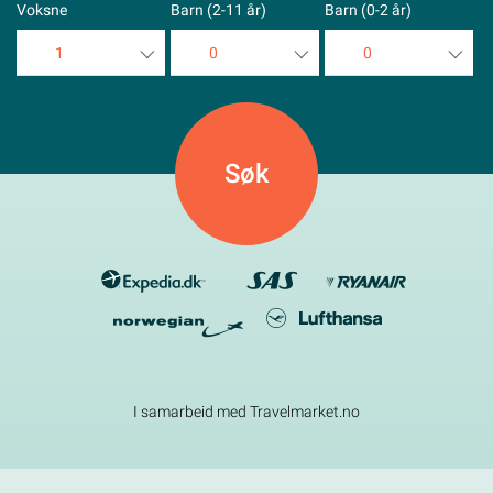
Voksne
Barn (2-11 år)
Barn (0-2 år)
1
0
0
1
0
0
2
1
1
3
2
2
4
3
3
5
4
4
5
5
I samarbeid med Travelmarket.no