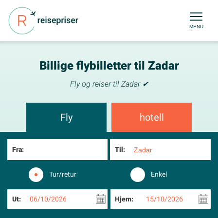
MENU
Billige flybilletter til Zadar
Fly og reiser til Zadar ✔
Fly
hotell
Fra:
Til:
Tur/retur
Enkel
Ut:
06/10/2026
Hjem:
15/10/2026