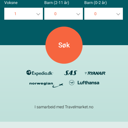
Voksne
Barn (2-11 år)
Barn (0-2 år)
1
0
0
1
0
0
2
1
1
3
2
2
4
3
3
5
4
4
5
5
I samarbeid med Travelmarket.no