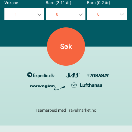
Voksne
Barn (2-11 år)
Barn (0-2 år)
1
0
0
1
0
0
2
1
1
3
2
2
4
3
3
5
4
4
5
5
I samarbeid med Travelmarket.no