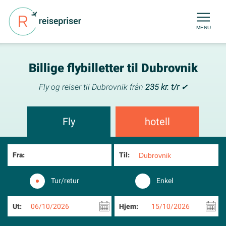
MENU
Billige flybilletter til Dubrovnik
Fly og reiser til Dubrovnik från
235 kr. t/r
✔
Fly
hotell
Fra:
Til:
Tur/retur
Enkel
Ut:
06/10/2026
Hjem:
15/10/2026