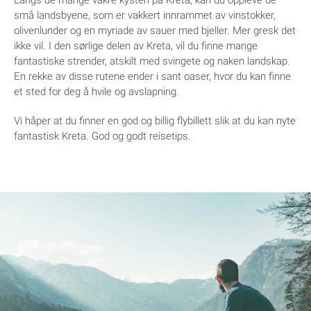
Langs de mange vakre kysten på Kreta, kan du oppleve de
små landsbyene, som er vakkert innrammet av vinstokker,
olivenlunder og en myriade av sauer med bjeller. Mer gresk det
ikke vil. I den sørlige delen av Kreta, vil du finne mange
fantastiske strender, atskilt med svingete og naken landskap.
En rekke av disse rutene ender i sant oaser, hvor du kan finne
et sted for deg å hvile og avslapning.
Vi håper at du finner en god og billig flybillett slik at du kan nyte
fantastisk Kreta. God og godt reisetips.