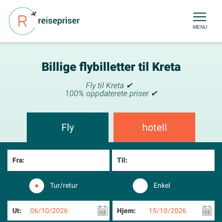
MENU
Billige flybilletter til Kreta
Fly til Kreta ✔
100% oppdaterete priser ✔
Fly
hotell
Fra:
Til:
Tur/retur
Enkel
Ut:
06/10/2026
Hjem:
15/10/2026