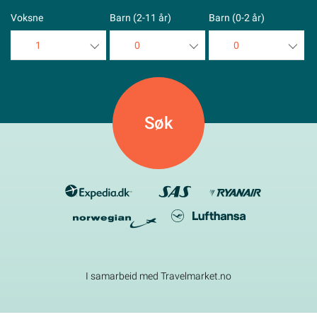
Voksne
Barn (2-11 år)
Barn (0-2 år)
1
0
0
1
0
0
2
1
1
3
2
2
4
3
3
5
4
4
5
5
I samarbeid med Travelmarket.no