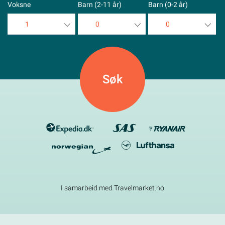
Voksne
Barn (2-11 år)
Barn (0-2 år)
1
0
0
1
0
0
2
1
1
3
2
2
4
3
3
5
4
4
5
5
I samarbeid med Travelmarket.no