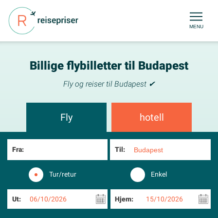
MENU
Billige flybilletter til Budapest
Fly og reiser til Budapest ✔
Fly
hotell
Fra:
Til:
Tur/retur
Enkel
Ut:
06/10/2026
Hjem:
15/10/2026