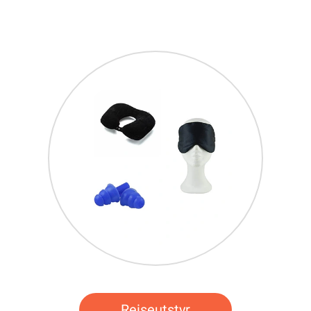
Reiseutstyr