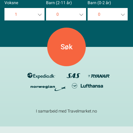
Voksne
Barn (2-11 år)
Barn (0-2 år)
1
0
0
1
0
0
2
1
1
3
2
2
4
3
3
5
4
4
5
5
I samarbeid med Travelmarket.no