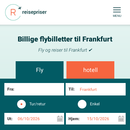
MENU
Billige flybilletter til Frankfurt
Fly og reiser til Frankfurt ✔
Fly
hotell
Fra:
Til:
Tur/retur
Enkel
Ut:
06/10/2026
Hjem:
15/10/2026