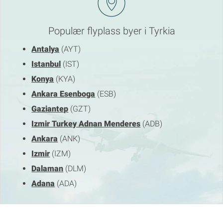
Populær flyplass byer i Tyrkia
Antalya
(AYT)
Istanbul
(IST)
Konya
(KYA)
Ankara Esenboga
(ESB)
Gaziantep
(GZT)
Izmir Turkey Adnan Menderes
(ADB)
Ankara
(ANK)
Izmir
(IZM)
Dalaman
(DLM)
Adana
(ADA)