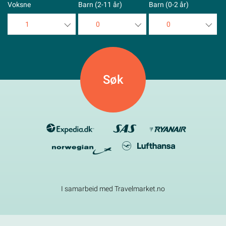
Voksne
Barn (2-11 år)
Barn (0-2 år)
1
0
0
1
0
0
2
1
1
3
2
2
4
3
3
5
4
4
5
5
I samarbeid med Travelmarket.no