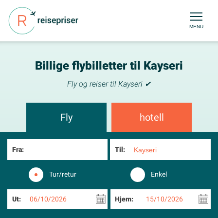
MENU
Billige flybilletter til Kayseri
Fly og reiser til Kayseri ✔
Fly
hotell
Fra:
Til:
Tur/retur
Enkel
Ut:
06/10/2026
Hjem:
15/10/2026