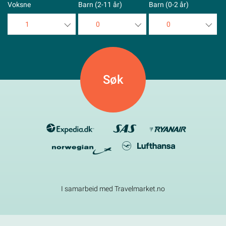
Voksne
Barn (2-11 år)
Barn (0-2 år)
1
0
0
1
0
0
2
1
1
3
2
2
4
3
3
5
4
4
5
5
I samarbeid med Travelmarket.no