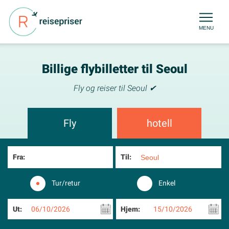
MENU
Billige flybilletter til Seoul
Fly og reiser til Seoul ✔
Fly
hotell
Fra:
Til:
Tur/retur
Enkel
Ut:
06/10/2026
Hjem:
15/10/2026