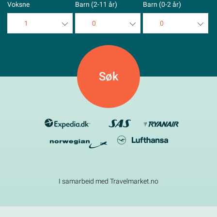
Voksne
Barn (2-11 år)
Barn (0-2 år)
1
0
0
1
0
0
2
1
1
3
2
2
4
3
3
5
4
4
5
5
I samarbeid med Travelmarket.no