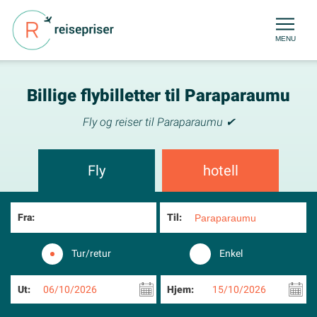
MENU
Billige flybilletter til Paraparaumu
Fly og reiser til Paraparaumu ✔
Fly
hotell
Fra:
Til:
Tur/retur
Enkel
Ut:
06/10/2026
Hjem:
15/10/2026