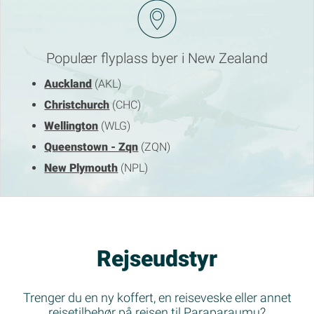
Populær flyplass byer i New Zealand
Auckland
(AKL)
Christchurch
(CHC)
Wellington
(WLG)
Queenstown - Zqn
(ZQN)
New Plymouth
(NPL)
Rejseudstyr
Trenger du en ny koffert, en reiseveske eller annet
reisetilbehør på reisen til Paraparaumu?