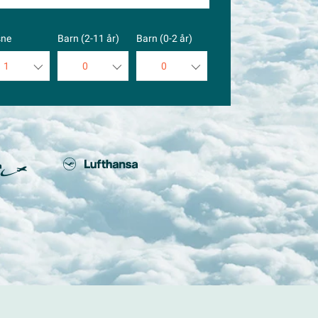
sne
Barn (2-11 år)
Barn (0-2 år)
1
0
0
1
0
0
2
1
1
3
2
2
4
3
3
5
4
4
5
5