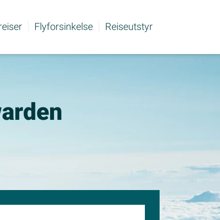
 reiser
Flyforsinkelse
Reiseutstyr
uwarden