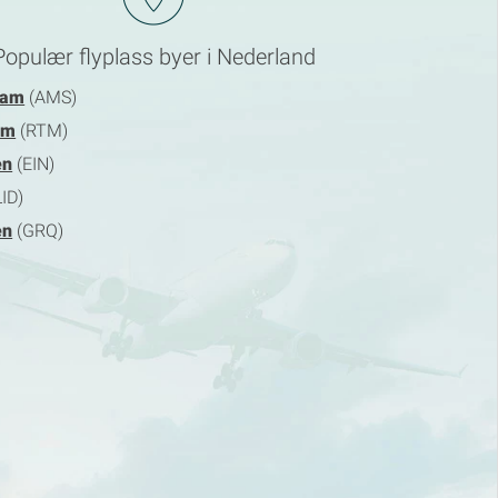
Populær flyplass byer i Nederland
dam
(AMS)
am
(RTM)
en
(EIN)
ID)
en
(GRQ)