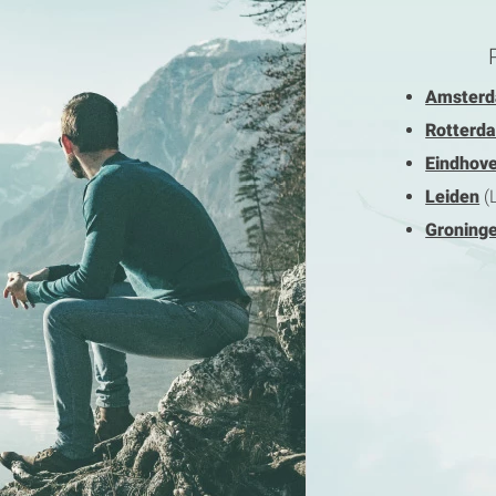
Amster
Rotterd
Eindhov
Leiden
(L
Groning