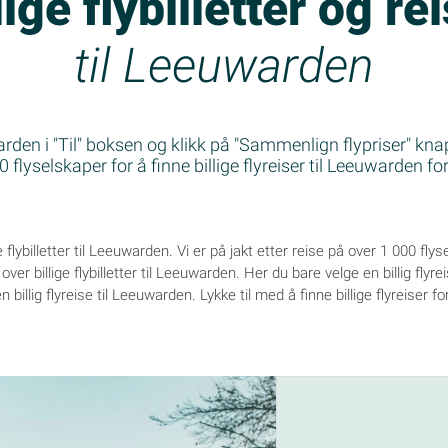
lige flybilletter og re
til Leeuwarden
rden i "Til" boksen og klikk på "Sammenlign flypriser" knap
flyselskaper for å finne billige flyreiser til Leeuwarden fo
ge flybilletter til Leeuwarden. Vi er på jakt etter reise på over 1 000 fly
ver billige flybilletter til Leeuwarden. Her du bare velge en billig flyr
en billig flyreise til Leeuwarden. Lykke til med å finne billige flyreiser f