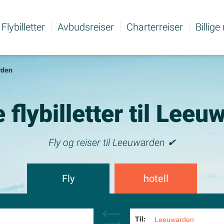
Flybilletter
Avbudsreiser
Charterreiser
Billige
rden
e flybilletter til Lee
Fly og reiser til Leeuwarden ✔
Fly
hotell
Til: