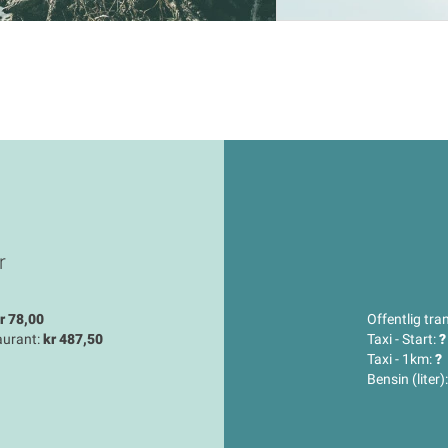
r
r 78,00
Offentlig tran
aurant:
kr 487,50
Taxi - Start:
?
Taxi - 1km:
?
Bensin (liter)