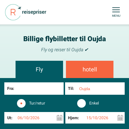
MENU
Billige flybilletter til Oujda
Fly og reiser til Oujda ✔
Fly
hotell
Fra:
Til:
Tur/retur
Enkel
Ut:
06/10/2026
Hjem:
15/10/2026