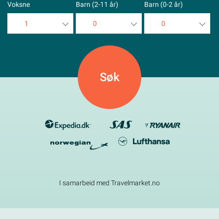
Voksne
Barn (2-11 år)
Barn (0-2 år)
1
0
0
1
0
0
2
1
1
3
2
2
4
3
3
5
4
4
5
5
I samarbeid med Travelmarket.no