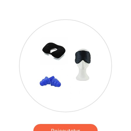
Reiseutstyr