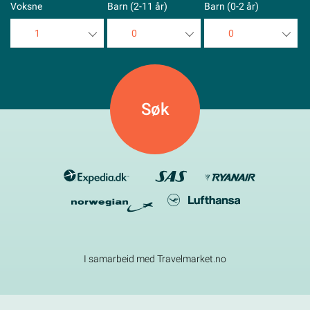
Voksne
Barn (2-11 år)
Barn (0-2 år)
1
0
0
1
0
0
2
1
1
3
2
2
4
3
3
5
4
4
5
5
I samarbeid med Travelmarket.no