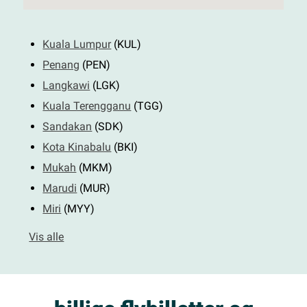
Kuala Lumpur
(KUL)
Penang
(PEN)
Langkawi
(LGK)
Kuala Terengganu
(TGG)
Sandakan
(SDK)
Kota Kinabalu
(BKI)
Mukah
(MKM)
Marudi
(MUR)
Miri
(MYY)
Vis alle