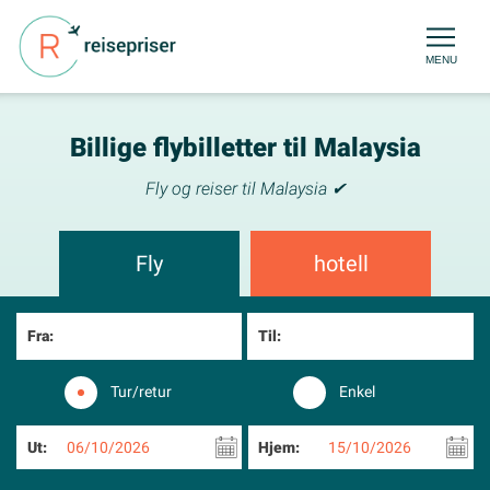
MENU
Billige flybilletter til Malaysia
Fly og reiser til Malaysia ✔
Fly
hotell
Fra:
Til:
Tur/retur
Enkel
Ut:
06/10/2026
Hjem:
15/10/2026