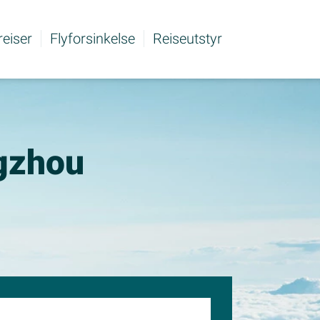
 reiser
Flyforsinkelse
Reiseutstyr
ngzhou