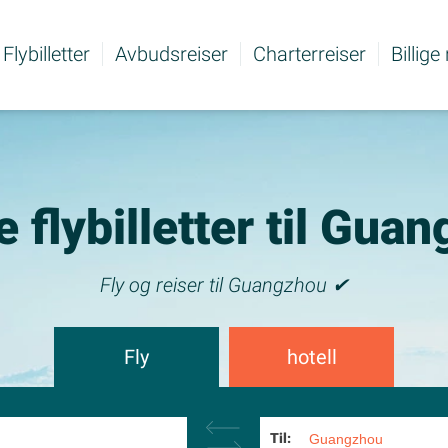
Flybilletter
Avbudsreiser
Charterreiser
Billige
ge flybilletter til Gua
Fly og reiser til Guangzhou ✔
Fly
hotell
Til: