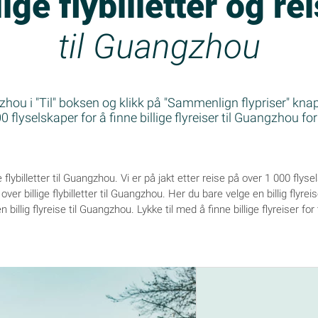
lige flybilletter og re
til Guangzhou
hou i "Til" boksen og klikk på "Sammenlign flypriser" knap
 flyselskaper for å finne billige flyreiser til Guangzhou for
ge flybilletter til Guangzhou. Vi er på jakt etter reise på over 1 000 flys
ver billige flybilletter til Guangzhou. Her du bare velge en billig flyre
n billig flyreise til Guangzhou. Lykke til med å finne billige flyreiser fo