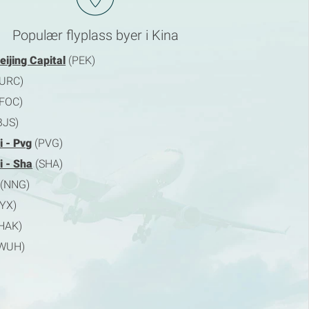
Populær flyplass byer i Kina
eijing Capital
(PEK)
URC)
FOC)
BJS)
 - Pvg
(PVG)
 - Sha
(SHA)
(NNG)
YX)
HAK)
WUH)