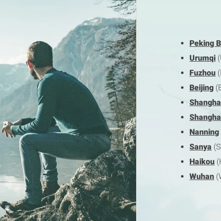
Peking B
Urumqi
(
Fuzhou
(
Beijing
(
Shanghai
Shanghai
Nanning
Sanya
(S
Haikou
(
Wuhan
(