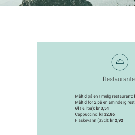
Restaurante
Måltid på en rimelig restaurant:
Måltid for 2 på en amindelig res
Øl (½ liter):
kr 3,51
Cappuccino:
kr 32,86
Flaskevann (33cl):
kr 2,92