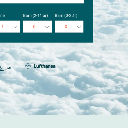
sne
Barn (2-11 år)
Barn (0-2 år)
1
0
0
1
0
0
2
1
1
3
2
2
4
3
3
5
4
4
5
5