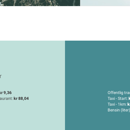
r
kr 9,36
Offentlig tra
taurant:
kr 88,04
Taxi - Start:
Taxi - 1km:
k
Bensin (liter