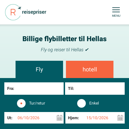
MENU
Billige flybilletter til Hellas
Fly og reiser til Hellas ✔
Fly
hotell
Fra:
Til:
Tur/retur
Enkel
Ut:
06/10/2026
Hjem:
15/10/2026