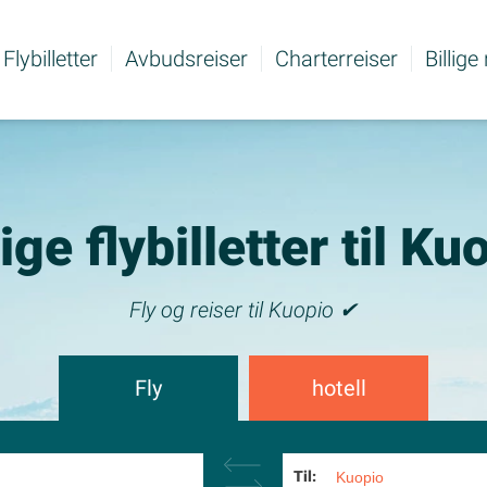
Flybilletter
Avbudsreiser
Charterreiser
Billige
lige flybilletter til Ku
Fly og reiser til Kuopio ✔
Fly
hotell
Til: