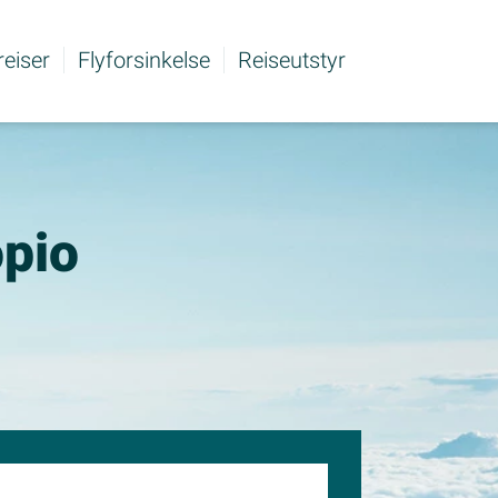
 reiser
Flyforsinkelse
Reiseutstyr
opio