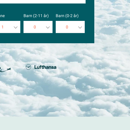
sne
Barn (2-11 år)
Barn (0-2 år)
1
0
0
1
0
0
2
1
1
3
2
2
4
3
3
5
4
4
5
5