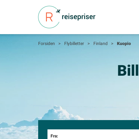
Forsiden
>
Flybilletter
>
Finland
>
Kuopio
Bil
Fra: