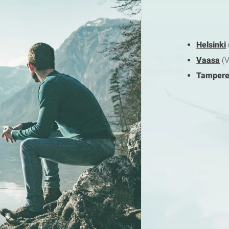
Helsinki
Vaasa
(V
Tamper