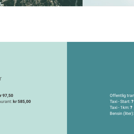
r
r 97,50
Offentlig tran
aurant:
kr 585,00
Taxi - Start:
?
Taxi - 1km:
?
Bensin (liter)