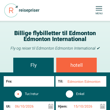
MENU
Billige flybilletter til Edmonton
Edmonton International
Fly og reiser til Edmonton Edmonton International ✔
Fly
hotell
Fra:
Til:
Tur/retur
Enkel
Ut:
06/10/2026
Hjem:
15/10/2026