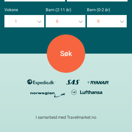
Voksne
Barn (2-11 år)
Barn (0-2 år)
1
0
0
1
0
0
2
1
1
3
2
2
4
3
3
5
4
4
5
5
I samarbeid med Travelmarket.no