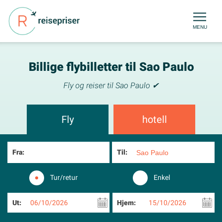
MENU
Billige flybilletter til Sao Paulo
Fly og reiser til Sao Paulo ✔
Fly
hotell
Fra:
Til:
Tur/retur
Enkel
Ut:
06/10/2026
Hjem:
15/10/2026