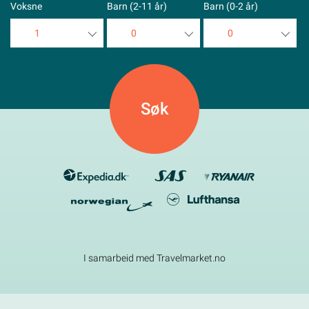
Voksne
Barn (2-11 år)
Barn (0-2 år)
1
0
0
1
0
0
2
1
1
3
2
2
4
3
3
5
4
4
5
5
I samarbeid med Travelmarket.no